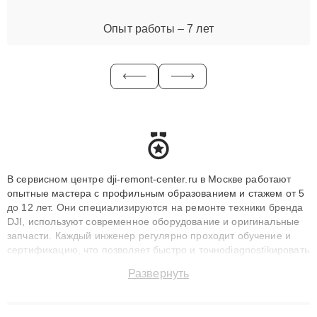
Опыт работы – 7 лет
В сервисном центре dji-remont-center.ru в Москве работают
опытные мастера с профильным образованием и стажем от 5
до 12 лет. Они специализируются на ремонте техники бренда
DJI, используют современное оборудование и оригинальные
запчасти. Каждый инженер регулярно проходит обучение и
сертификацию, что позволяет быстро и точноdiagnostikировать
поломки и восстанавливать технику с сохранением гарантии
Развернуть
до 3 лет. Наши мастера решают сложные случаи: от замены
матриц и материнских плат до ремонта после залития и
восстановления данных. Благодаря высокой квалификации и