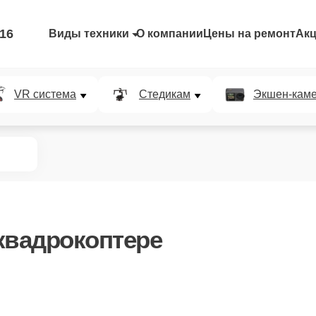
-16
Виды техники
О компании
Цены на ремонт
Ак
VR система
Стедикам
Экшен-кам
квадрокоптере