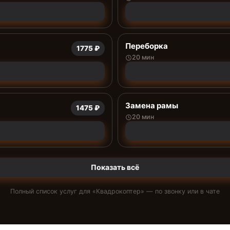
Переборка
1775 ₽
20 мин
Замена рамы
1475 ₽
20 мин
Показать всё
Полный список услуг для «
Квадрокоптер
» — по звонку или в чате