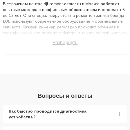
В сервисном центре dji-remont-center.ru в Москве работают
опытные мастера с профильным образованием и стажем от 5
до 12 лет. Они специализируются на ремонте техники бренда
DJI, используют современное оборудование и оригинальные
запчасти. Каждый инженер регулярно проходит обучение и
сертификацию, что позволяет быстро и точноdiagnostikировать
поломки и восстанавливать технику с сохранением гарантии
Развернуть
до 3 лет. Наши мастера решают сложные случаи: от замены
матриц и материнских плат до ремонта после залития и
восстановления данных. Благодаря высокой квалификации и
ответственному подходу клиенты получают быстрый,
качественный ремонт и понятные объяснения по результатам
диагностики.
Вопросы и ответы
Как быстро проводится диагностика
+
устройства?