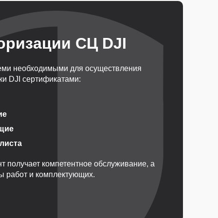
оризации СЦ DJI
еми необходимыми для осуществления
и DJI сертификатами:
ие
щие
алиста
т получает компетентное обслуживание, а
ды работ и комплектующих.