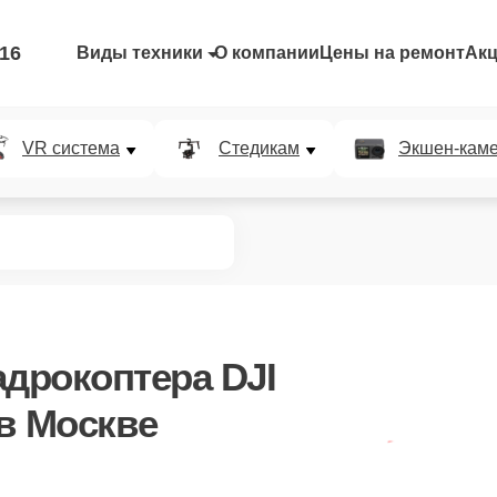
-16
Виды техники
О компании
Цены на ремонт
Ак
VR система
Стедикам
Экшен-кам
адрокоптера DJI
 в Москве