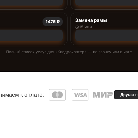
Замена рамы
1475 ₽
15 мин
Полный список услуг для «
Квадрокоптер
» — по звонку или в чате
имаем к оплате:
Другая 