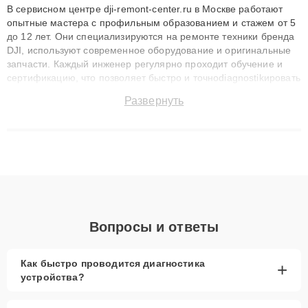
В сервисном центре dji-remont-center.ru в Москве работают
опытные мастера с профильным образованием и стажем от 5
до 12 лет. Они специализируются на ремонте техники бренда
DJI, используют современное оборудование и оригинальные
запчасти. Каждый инженер регулярно проходит обучение и
сертификацию, что позволяет быстро и точноdiagnostikировать
поломки и восстанавливать технику с сохранением гарантии
Развернуть
до 3 лет. Наши мастера решают сложные случаи: от замены
матриц и материнских плат до ремонта после залития и
восстановления данных. Благодаря высокой квалификации и
ответственному подходу клиенты получают быстрый,
качественный ремонт и понятные объяснения по результатам
диагностики.
Вопросы и ответы
Как быстро проводится диагностика
+
устройства?