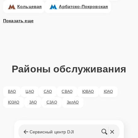
Кольцевая
Арбатско-Покровская
Показать еще
Районы обслуживания
ВАО
ЦАО
САО
СВАО
ЮВАО
ЮАО
ЮЗАО
ЗАО
СЗАО
ЗелАО
Сервисный центр DJI