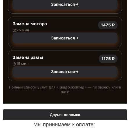
Записаться
Замена мотора
1475 ₽
25 мин
Записаться
Замена рамы
1175 ₽
15 мин
Записаться
Полный список услуг для «
Квадрокоптер
» — по звонку или в
чате
Другая поломка
Мы принимаем к оплате: