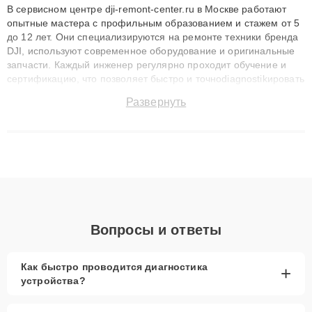
В сервисном центре dji-remont-center.ru в Москве работают
опытные мастера с профильным образованием и стажем от 5
до 12 лет. Они специализируются на ремонте техники бренда
DJI, используют современное оборудование и оригинальные
запчасти. Каждый инженер регулярно проходит обучение и
сертификацию, что позволяет быстро и точноdiagnostikировать
поломки и восстанавливать технику с сохранением гарантии
Развернуть
до 3 лет. Наши мастера решают сложные случаи: от замены
матриц и материнских плат до ремонта после залития и
восстановления данных. Благодаря высокой квалификации и
ответственному подходу клиенты получают быстрый,
качественный ремонт и понятные объяснения по результатам
диагностики.
Вопросы и ответы
Как быстро проводится диагностика
+
устройства?