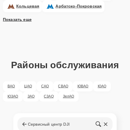
Кольцевая
Арбатско-Покровская
Показать еще
Районы обслуживания
ВАО
ЦАО
САО
СВАО
ЮВАО
ЮАО
ЮЗАО
ЗАО
СЗАО
ЗелАО
Сервисный центр DJI