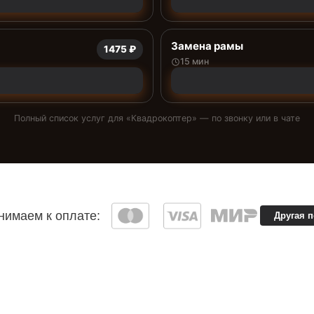
Замена рамы
1475 ₽
15 мин
Полный список услуг для «
Квадрокоптер
» — по звонку или в чате
имаем к оплате:
Другая 