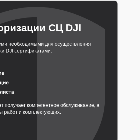
оризации СЦ DJI
еми необходимыми для осуществления
и DJI сертификатами:
ие
щие
алиста
т получает компетентное обслуживание, а
ды работ и комплектующих.