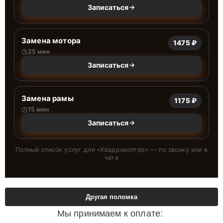
Записаться
Замена мотора
1475 ₽
25 мин
Записаться
Замена рамы
1175 ₽
15 мин
Записаться
Полный список услуг для «
Квадрокоптер
» — по звонку или в
чате
Другая поломка
Мы принимаем к оплате: