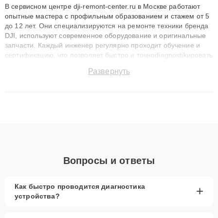
В сервисном центре dji-remont-center.ru в Москве работают
опытные мастера с профильным образованием и стажем от 5
до 12 лет. Они специализируются на ремонте техники бренда
DJI, используют современное оборудование и оригинальные
запчасти. Каждый инженер регулярно проходит обучение и
сертификацию, что позволяет быстро и точноdiagnostikировать
поломки и восстанавливать технику с сохранением гарантии
Развернуть
до 3 лет. Наши мастера решают сложные случаи: от замены
матриц и материнских плат до ремонта после залития и
восстановления данных. Благодаря высокой квалификации и
ответственному подходу клиенты получают быстрый,
качественный ремонт и понятные объяснения по результатам
диагностики.
Вопросы и ответы
Как быстро проводится диагностика
+
устройства?