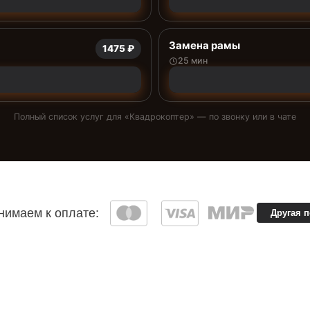
Замена рамы
1475 ₽
25 мин
Полный список услуг для «
Квадрокоптер
» — по звонку или в чате
имаем к оплате:
Другая 