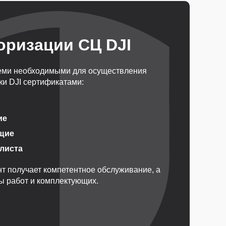
оризации СЦ DJI
еми необходимыми для осуществления
и DJI сертификатами:
ие
щие
алиста
т получает компетентное обслуживание, а
ды работ и комплектующих.