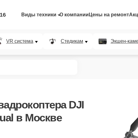
-16
Виды техники
О компании
Цены на ремонт
Ак
VR система
Стедикам
Экшен-кам
вадрокоптера DJI
Dual в Москве