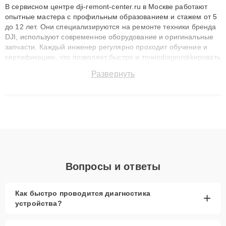
В сервисном центре dji-remont-center.ru в Москве работают
опытные мастера с профильным образованием и стажем от 5
до 12 лет. Они специализируются на ремонте техники бренда
DJI, используют современное оборудование и оригинальные
запчасти. Каждый инженер регулярно проходит обучение и
сертификацию, что позволяет быстро и точноdiagnostikировать
поломки и восстанавливать технику с сохранением гарантии
Развернуть
до 3 лет. Наши мастера решают сложные случаи: от замены
матриц и материнских плат до ремонта после залития и
восстановления данных. Благодаря высокой квалификации и
ответственному подходу клиенты получают быстрый,
качественный ремонт и понятные объяснения по результатам
диагностики.
Вопросы и ответы
Как быстро проводится диагностика
+
устройства?