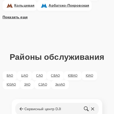
Кольцевая
Арбатско-Покровская
Показать еще
Районы обслуживания
ВАО
ЦАО
САО
СВАО
ЮВАО
ЮАО
ЮЗАО
ЗАО
СЗАО
ЗелАО
Сервисный центр DJI