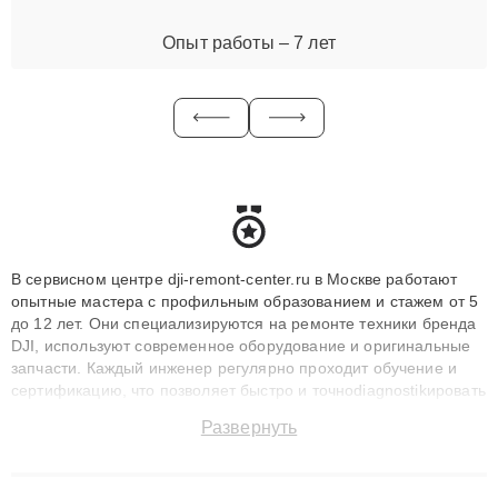
Опыт работы – 7 лет
В сервисном центре dji-remont-center.ru в Москве работают
опытные мастера с профильным образованием и стажем от 5
до 12 лет. Они специализируются на ремонте техники бренда
DJI, используют современное оборудование и оригинальные
запчасти. Каждый инженер регулярно проходит обучение и
сертификацию, что позволяет быстро и точноdiagnostikировать
поломки и восстанавливать технику с сохранением гарантии
Развернуть
до 3 лет. Наши мастера решают сложные случаи: от замены
матриц и материнских плат до ремонта после залития и
восстановления данных. Благодаря высокой квалификации и