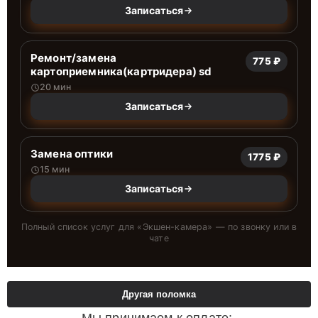
Записаться
Ремонт/замена
775 ₽
картоприемника(картридера) sd
20 мин
Записаться
Замена оптики
1775 ₽
15 мин
Записаться
Полный список услуг для «
Экшен-камера
» — по звонку или в
чате
Другая поломка